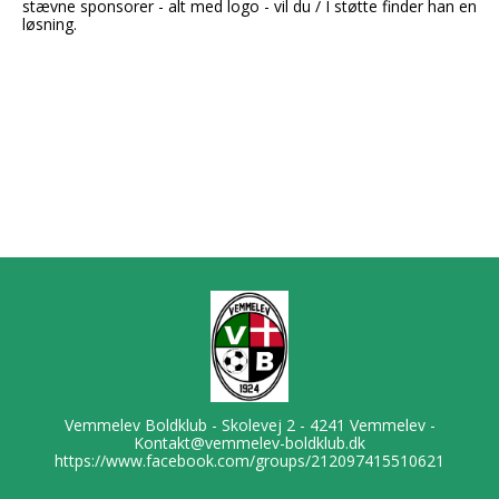
stævne sponsorer - alt med logo - vil du / I støtte finder han en
løsning.
Vemmelev Boldklub - Skolevej 2 - 4241 Vemmelev -
Kontakt@vemmelev-boldklub.dk
https://www.facebook.com/groups/212097415510621