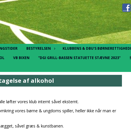
NGSTIDER
BESTYRELSEN
KLUBBENS & DBU'S BØRNERETTIGHEDE
HOL
VB BIXEN
”DGI GRILL-BASSEN STATUETTE STÆVNE 2023"
dtagelse af alkohol
le løfter vores klub internt såvel eksternt.
 omkring vores børne & ungdoms spiller, heller ikke når man er
lægget, såvel græs & kunstbanen.