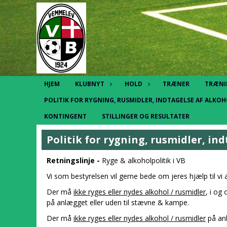
HJEM
KLUBNYT
HOLD
TRÆNER
TRÆNI
POLITIK FOR RYGNING, RUSMIDLER, INDTAGELSE AF ALKO
KONTINGENT
STILLINGER OG RESULTATER
Politik for rygning, rusmidler, in
Retningslinje -
Ryge & alkoholpolitik i VB
Vi som bestyrelsen vil gerne bede om jeres hjælp til vi al
Der må
ikke ryges eller nydes alkohol / rusmidler
, i og
på anlægget eller uden til stævne & kampe.
Der må
ikke ryges eller nydes alkohol / rusmidler
på an