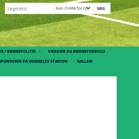
Kun i Politik for rygning, rusmidler, indtagelse a
R / BØRNEPOLITIK
VÆRDIER OG BØRNEFODBOLD
SPONSORER PÅ VEMMELEV STADION
GALLERI