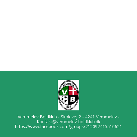
Vemmelev Boldklub - Skolevej 2 - 4241 Vemmelev -
Kontakt@vemmelev-boldklub.dk
https://www.facebook.com/groups/212097415510621